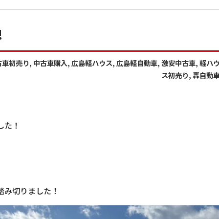
!
古車初売り
,
中古車購入
,
広島軽ハウス
,
広島軽自動車
,
激安中古車
,
軽ハ
ス初売り
,
轟自動
した！
踏み切りました！