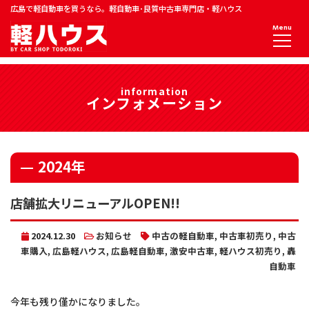
広島で軽自動車を買うなら。軽自動車･良質中古車専門店・軽ハウス
Menu
information
インフォメーション
2024年
店舗拡大リニューアルOPEN!!
2024.12.30
お知らせ
中古の軽自動車
,
中古車初売り
,
中古
車購入
,
広島軽ハウス
,
広島軽自動車
,
激安中古車
,
軽ハウス初売り
,
轟
自動車
今年も残り僅かになりました。